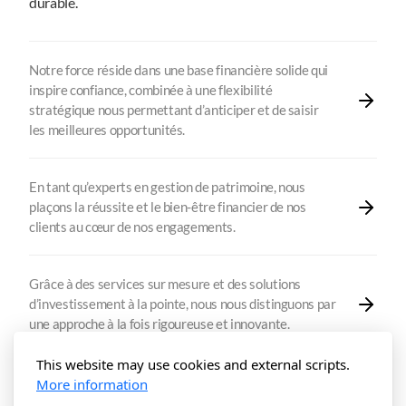
durable.
Notre force réside dans une base financière solide qui
inspire confiance, combinée à une flexibilité
stratégique nous permettant d’anticiper et de saisir
les meilleures opportunités.
En tant qu’experts en gestion de patrimoine, nous
plaçons la réussite et le bien-être financier de nos
clients au cœur de nos engagements.
Grâce à des services sur mesure et des solutions
d’investissement à la pointe, nous nous distinguons par
une approche à la fois rigoureuse et innovante.
This website may use cookies and external scripts.
L’équilibre entre tradition et modernité est notre
More information
signature : nous combinons l’authenticité des valeurs