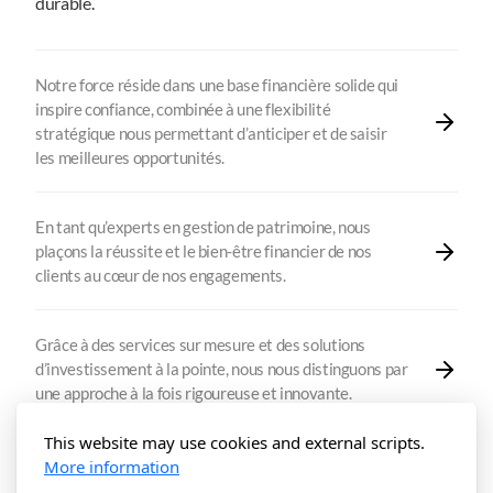
durable.
Notre force réside dans une base financière solide qui
inspire confiance, combinée à une flexibilité
stratégique nous permettant d’anticiper et de saisir
les meilleures opportunités.
En tant qu’experts en gestion de patrimoine, nous
plaçons la réussite et le bien-être financier de nos
clients au cœur de nos engagements.
Grâce à des services sur mesure et des solutions
d’investissement à la pointe, nous nous distinguons par
une approche à la fois rigoureuse et innovante.
This website may use cookies and external scripts.
L’équilibre entre tradition et modernité est notre
More information
signature : nous combinons l’authenticité des valeurs